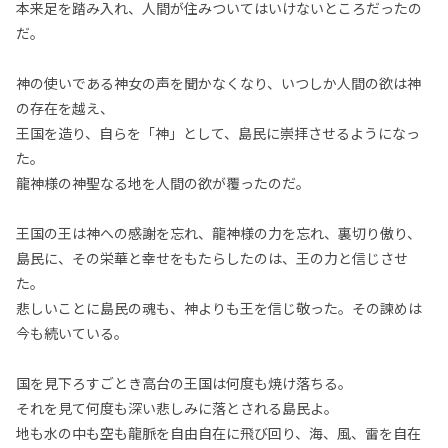
本来足を踏み入れ、人間が住みついてはいけないところだったの
だ。
神の使いである神女の声を聞かなくなり、いつしか人間の欲は神
の存在を越え、
王国を造り、自らを「神」として、島民に崇拝させるようになっ
た。
龍神様の神聖なる地を人間の欲が覆ったのだ。
王国の王は神への感謝を忘れ、龍神様の力を忘れ、裏切り傲り、
島民に、その栄華と幸せをもたらしたのは、王の力と信じさせ
た。
悲しいことに島民の魂も、神よりも王を信じ敬った。その諫めは
今も続いている。
国を見下ろすごとき高台の王国は何度も焼け落ちる。
それを見て何度も深い悲しみに落とされる島民よ。
地も水の中も空も龍脈を自由自在に飛び回り、海、風、雷を自在