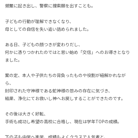
頻繁に起き出し、警察に捜索願を出すことも。
子どもの行動が理解できなくなり、
母としての自信を失い追い詰められました。
ある日、子どもの顔つきが変わりだし、
何かに憑りつかれたのではと思い始め「交信」へのお導きとなり
ました。
案の定、本人や子供たちの背負ったものや役割が紐解かれなが
ら、
封印された守神様である蛇神様の怨みの存在に気づき、
結果、浄化にてお救いし神へお戻しすることができたのです。
その後は大きく好転、
手術も成功し希望の高校に合格し、現在は学年TOPの成績。
下の子も中学へ進学、成績もよくクラスで人気者と、